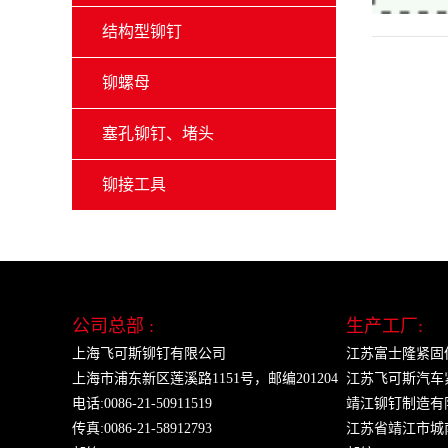
结构型铆钉
铆螺母
塞孔铆钉、堵头
铆接工具
公司总部 :
生产工厂:
上海飞可斯铆钉有限公司
江苏富士隆紧固
上海市浦东新区莲溪路1151号，邮编201204
江苏飞可斯汽车
电话:0086-21-50911519
靖江铆钉制造有
传真:0086-21-58912793
江苏省靖江市城