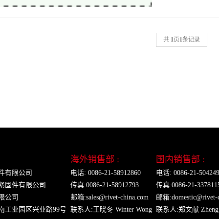
共
1
页
1
条记录
海外销售部 :
国内销售部 :
件有限公司
电话: 0086-21-58912860
电话: 0086-21-50424
紧固件有限公司
传真:0086-21-58912793
传真:0086-21-337811
限公司
邮箱:
sales@rivet-china.com
邮箱:
domestic@rivet-
南工业园区兴业路99号
联系人:王晓冬 Winter Wong
联系人:郑文献 Zheng 