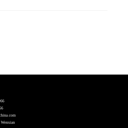
966
56
china.com
Wenxian