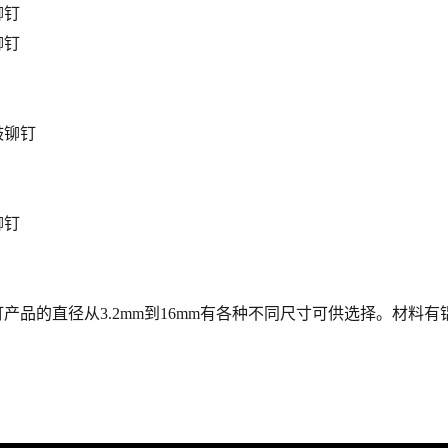
铆钉
铆钉
鼓铆钉
铆钉
产品的直径从3.2mm到16mm有各种不同尺寸可供选择。材料有铝