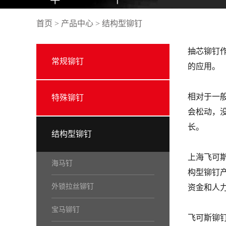
首页
>
产品中心
>
结构型铆钉
抽芯铆钉
常规铆钉
的应用。
相对于一
特殊铆钉
会松动，
长。
结构型铆钉
上海飞可
海马钉
构型铆钉
外锁拉丝铆钉
资金和人
宝马铆钉
飞可斯铆